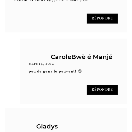
Banane et chocolat, je ne résiste pas.
RÉPONDRE
CaroleBwè é Manjé
mars 14, 2014
peu de gens le peuvent! 😉
RÉPONDRE
Gladys