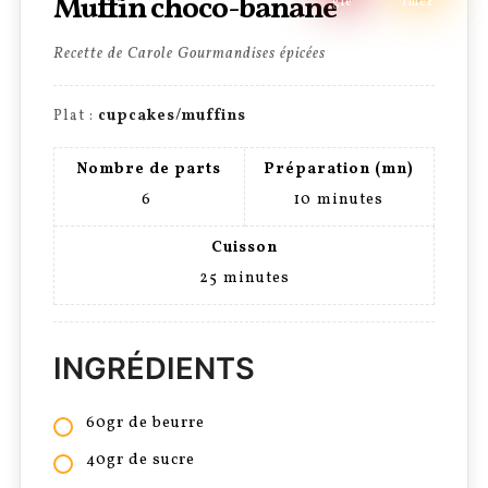
Muffin choco-banane
gle
imer
Recette de Carole Gourmandises épicées
Plat :
cupcakes/muffins
Nombre de parts
Préparation (mn)
6
10
minutes
Cuisson
25
minutes
INGRÉDIENTS
60gr de beurre
40gr de sucre