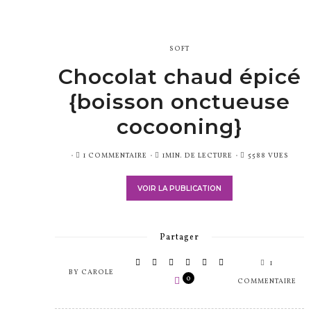
SOFT
Chocolat chaud épicé
{boisson onctueuse
cocooning}
PUBLIÉ
1 COMMENTAIRE
1MIN. DE LECTURE
5588 VUES
SUR
VOIR LA PUBLICATION
Partager
1
BY
CAROLE
0
COMMENTAIRE