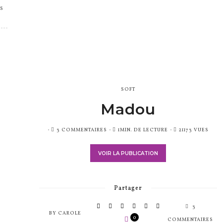
S
SOFT
Madou
PUBLIÉ
3 COMMENTAIRES
1MIN. DE LECTURE
21173 VUES
SUR
VOIR LA PUBLICATION
Partager
3
BY
CAROLE
0
COMMENTAIRES