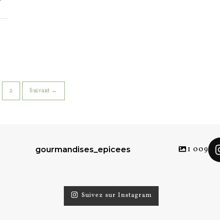
2
Suivant →
1 009
gourmandises_epicees
Suivez sur Instagram