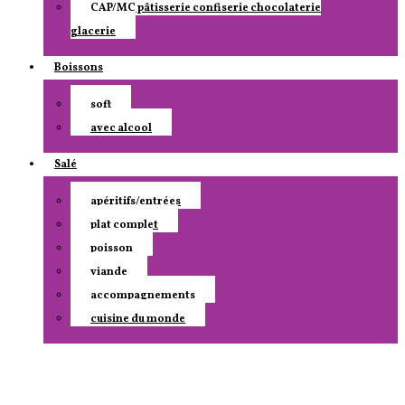
CAP/MC pâtisserie confiserie chocolaterie
glacerie
Boissons
soft
avec alcool
Salé
apéritifs/entrées
plat complet
poisson
viande
accompagnements
cuisine du monde