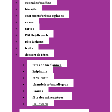
cupcakes/muffins
biscuits
entremets/crèmes/glaces
cakes
tartes
Ptit Déj-Brunch
pâte à choux
fruits
dessert de fêtes
fêtes de fin d’année
Epiphanie
St.Valentin
chandeleur/mardi-gras
Pâques
fête des mères/pères…
Halloween