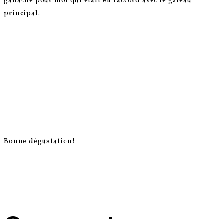
ganache pour moi qui était en raccord avec le gâteau
principal.
Bonne dégustation!
0