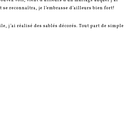
uvez voir, vient d’ailleurs d’un mariage auquel j’ai
t se reconnaîtra, je l’embrasse d’ailleurs bien fort!
le, j’ai réalisé des sablés décorés. Tout part de simple