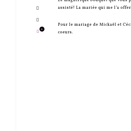
Le magnifique bouquet que vous po
assisté! La mariée qui me l’a offer
Pour le mariage de Mickaël et Céci
0
coeurs.