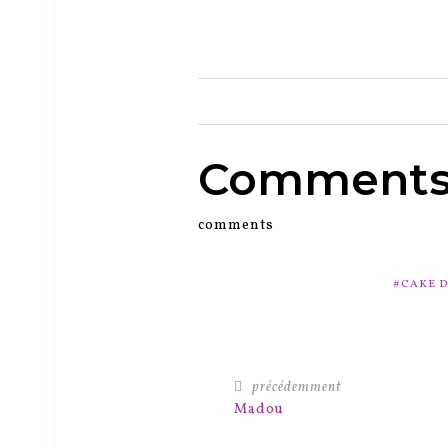
0
Comment
comments
CAKE 
précédemment
Madou