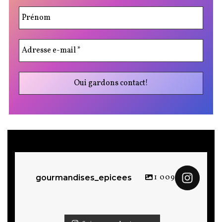
1 009
gourmandises_epicees