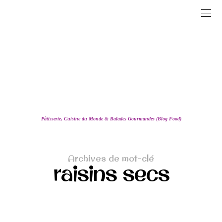
Pâtisserie, Cuisine du Monde & Balades Gourmandes (Blog Food)
Archives de mot-clé
raisins secs