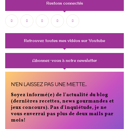
Restons connectés
Retrouvez toutes mes vidéos sur Youtube
Abonnez-vous à notre newsletter
N'EN LAISSEZ PAS UNE MIETTE...
Soyez informé(e) de l'actualité du blog
(dernières recettes, news gourmandes et
jeux concours). Pas d'inquiétude, je ne
vous enverrai pas plus de deux mails par
mois!