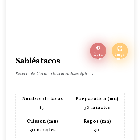
Épin
Impr
Sablés tacos
gle
imer
Recette de Carole Gourmandises épicées
Nombre de tacos
Préparation (mn)
15
30
minutes
Cuisson (mn)
Repos (mn)
30
minutes
30