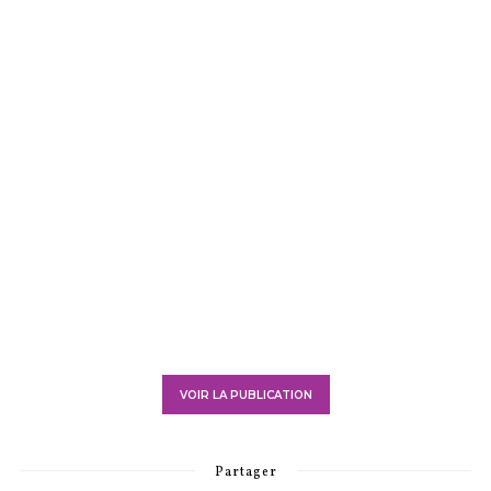
VOIR LA PUBLICATION
Partager
7
BY
CAROLE
0 COMMENTAIRE
BISCUITS
CAKES
CUPCAKES/MUFFINS
DESERTS
FRUITS
NON
CLASSÉ
PTIT DÉJ-BRUNCH
TARTES
20 recettes sucrées à faire
avec les enfants