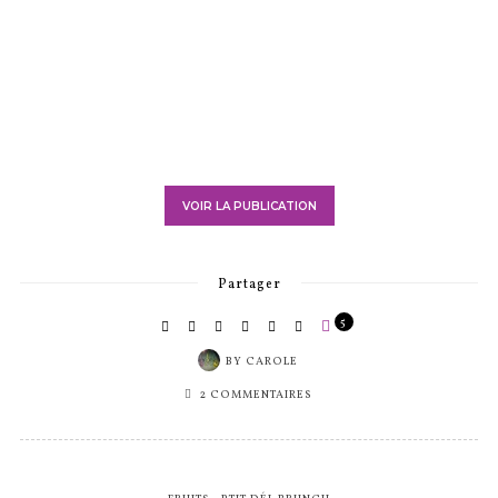
BY
CAROLE
2 COMMENTAIRES
FRUITS
PTIT DÉJ-BRUNCH
Brochettes de pancakes
PUBLIÉ
1 COMMENTAIRE
1MIN. DE LECTURE
8282 VUES
SUR