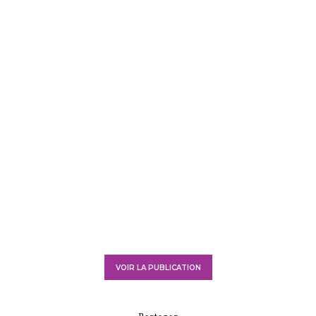
VOIR LA PUBLICATION
Partager
5
BY
CAROLE
0 COMMENTAIRE
ACCOMPAGNEMENTS
CUISINE DU MONDE
Haricots cocos roses
consommés (Cuisine