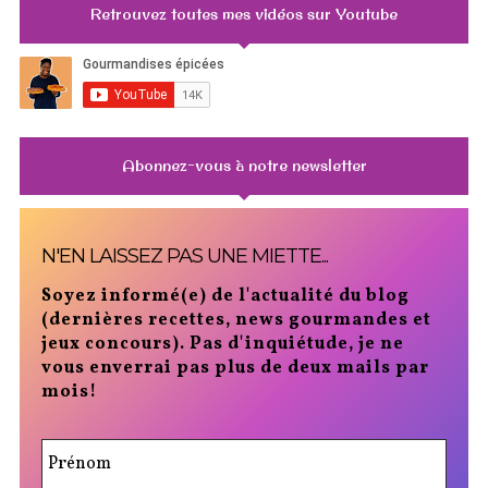
jeux concours). Pas d'inquiétude, je ne
vous enverrai pas plus de deux mails par
mois!
1 009
gourmandises_epicees