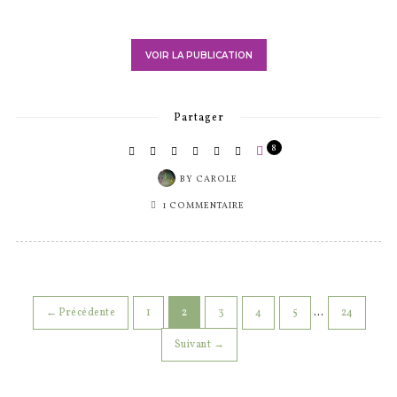
← Précédente
1
2
3
4
5
…
24
Suivant →