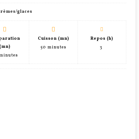
crèmes/glaces
paration
Cuisson (mn)
Repos (h)
(mn)
50
minutes
3
minutes