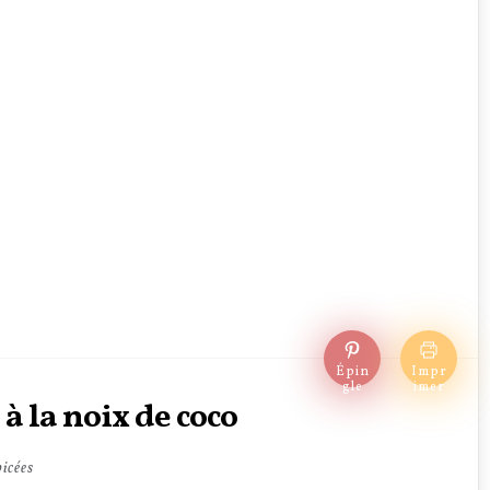
Épin
Impr
gle
imer
 la noix de coco
icées