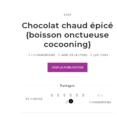
SOFT
Chocolat chaud épicé
{boisson onctueuse
cocooning}
PUBLIÉ
1 COMMENTAIRE
1MIN. DE LECTURE
5587 VUES
SUR
VOIR LA PUBLICATION
Partager
1
BY
CAROLE
0
COMMENTAIRE