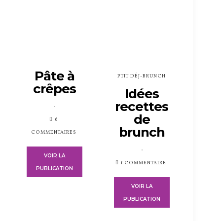
Pâte à
PTIT DÉJ-BRUNCH
crêpes
Idées
recettes
PUBLIÉ
de
SUR
6
brunch
COMMENTAIRES
PUBLIÉ
VOIR LA
SUR
1 COMMENTAIRE
PUBLICATION
VOIR LA
PUBLICATION