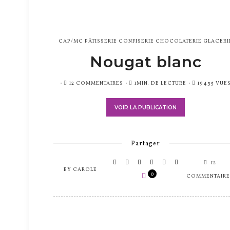
CAP/MC PÂTISSERIE CONFISERIE CHOCOLATERIE GLACERI
Nougat blanc
PUBLIÉ
12 COMMENTAIRES
1MIN. DE LECTURE
19435 VUE
SUR
VOIR LA PUBLICATION
Partager
12
BY
CAROLE
0
COMMENTAIRE