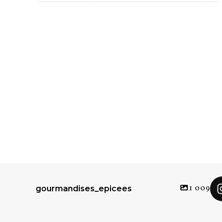
1 009
gourmandises_epicees