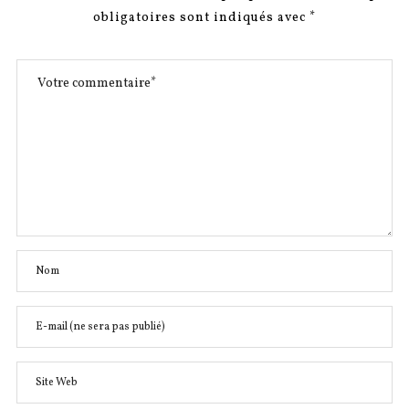
Chocolat chaud martiniquais {chocolat de
communion}
PUBLIÉ
SUR
Qu'en pensez-vous ?
Votre adresse e-mail ne sera pas publiée.
Les champs
obligatoires sont indiqués avec
*