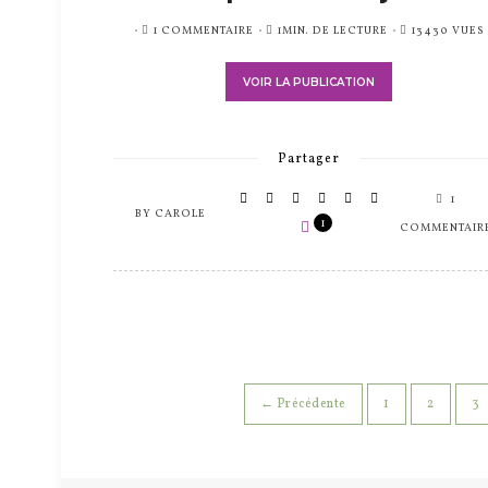
PUBLIÉ
1 COMMENTAIRE
1MIN. DE LECTURE
13430 VUES
SUR
VOIR LA PUBLICATION
Partager
1
BY
CAROLE
1
COMMENTAIR
← Précédente
1
2
3