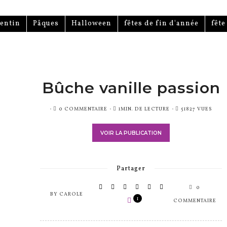
lentin
Pâques
Halloween
fêtes de fin d'année
fêt
Bûche vanille passion
PUBLIÉ
0 COMMENTAIRE
1MIN. DE LECTURE
51827 VUES
SUR
VOIR LA PUBLICATION
Partager
0
BY
CAROLE
1
COMMENTAIRE