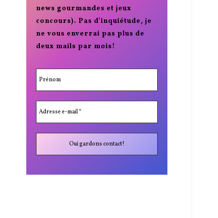
news gourmandes et jeux
concours). Pas d'inquiétude, je
ne vous enverrai pas plus de
deux mails par mois!