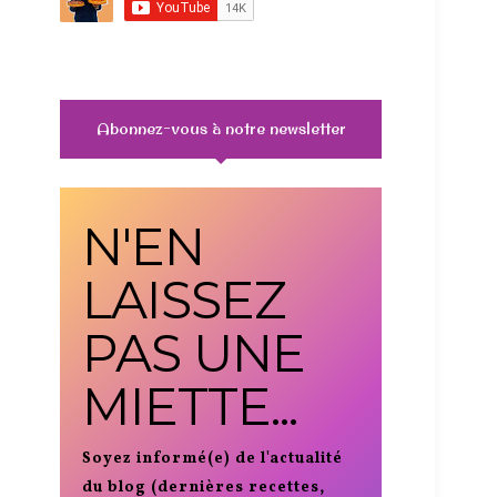
Abonnez-vous à notre newsletter
N'EN
LAISSEZ
PAS UNE
MIETTE...
Soyez informé(e) de l'actualité
du blog (dernières recettes,