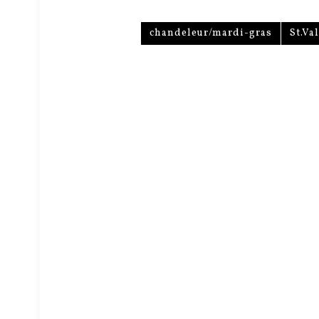
chandeleur/mardi-gras
St.Va