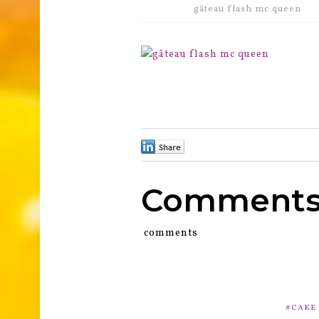
gâteau flash mc queen
0
Comment
comments
CAKE