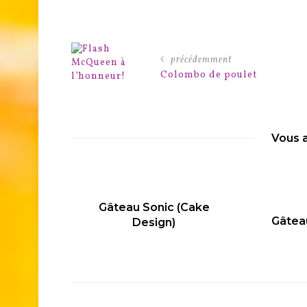
précédemment
Colombo de poulet
Vous 
corés
Gâteau Sonic (Cake
Gâtea
Design)
PUBLIÉ
SUR