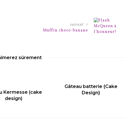
suivant
Muffin choco-banane
aimerez sûrement
Gâteau batterie {Cake
u Kermesse (cake
Design}
design)
PUBLIÉ
PUBLIÉ
SUR
SUR