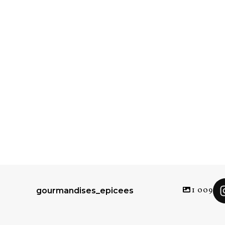
1 009
gourmandises_epicees