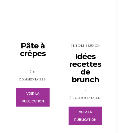
Pâte à
PTIT DÉJ-BRUNCH
crêpes
Idées
recettes
PUBLIÉ
de
SUR
6
brunch
COMMENTAIRES
PUBLIÉ
VOIR LA
SUR
1 COMMENTAIRE
PUBLICATION
VOIR LA
PUBLICATION