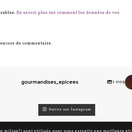
irables.
En savoir plus sur comment les données de vos
s encore de commentaire.
1 009
gourmandises_epicees
Suivez sur Instagram
au milieu!) sont utilisés pour vous garantir une meilleure ut