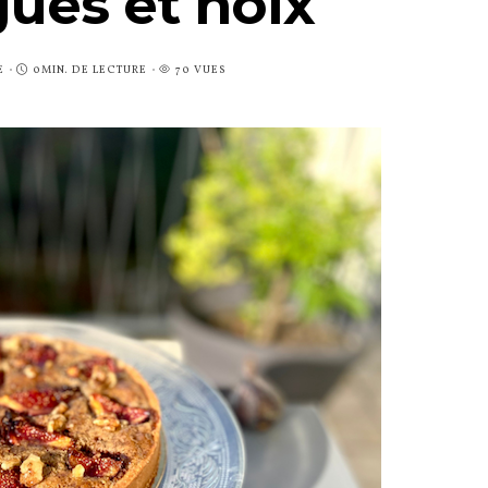
gues et noix
E
0MIN. DE LECTURE
70 VUES