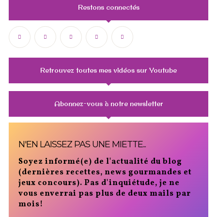
Restons connectés
Retrouvez toutes mes vidéos sur Youtube
Abonnez-vous à notre newsletter
N'EN LAISSEZ PAS UNE MIETTE...
Soyez informé(e) de l'actualité du blog
(dernières recettes, news gourmandes et
jeux concours). Pas d'inquiétude, je ne
vous enverrai pas plus de deux mails par
mois!