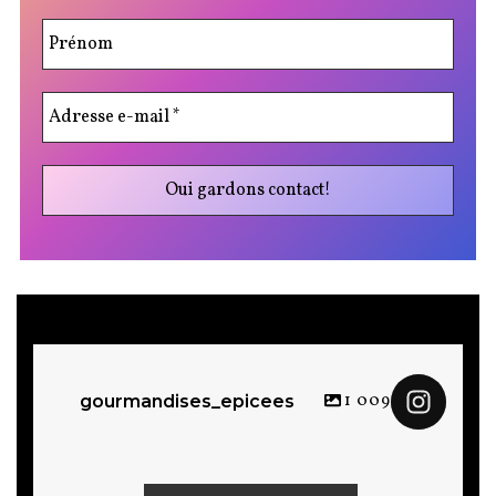
1 009
gourmandises_epicees