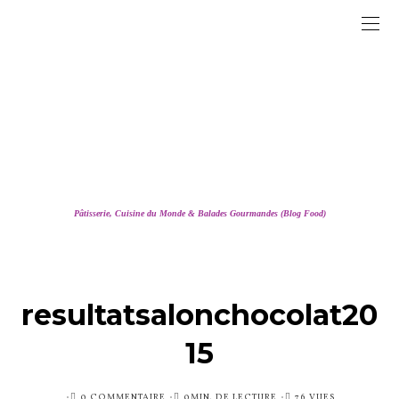
Pâtisserie, Cuisine du Monde & Balades Gourmandes (Blog Food)
resultatsalonchocolat20
15
PUBLIÉ
0 COMMENTAIRE
0MIN. DE LECTURE
76 VUES