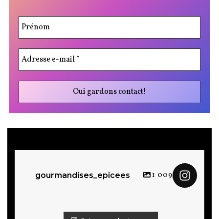
1 009
gourmandises_epicees