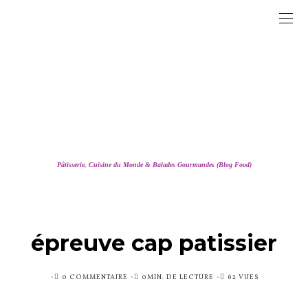
Pâtisserie, Cuisine du Monde & Balades Gourmandes (Blog Food)
épreuve cap patissier
PUBLIÉ
0 COMMENTAIRE
0MIN. DE LECTURE
62 VUES
SUR