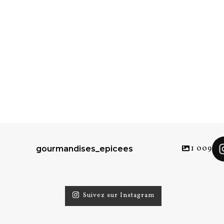
1 009
gourmandises_epicees
Suivez sur Instagram