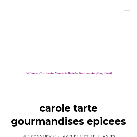
Pâtisserie, Cuisine du Monde & Balades Gourmandes (Blog Food)
carole tarte
gourmandises epicees
PUBLIÉ
0 COMMENTAIRE
0MIN. DE LECTURE
76 VUES