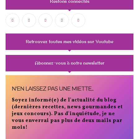
Restons connectés
Retrouvez toutes mes vidéos sur Youtube
Abonnez-vous à notre newsletter
N'EN LAISSEZ PAS UNE MIETTE...
Soyez informé(e) de l'actualité du blog
(dernières recettes, news gourmandes et
jeux concours). Pas d'inquiétude, je ne
vous enverrai pas plus de deux mails par
mois!