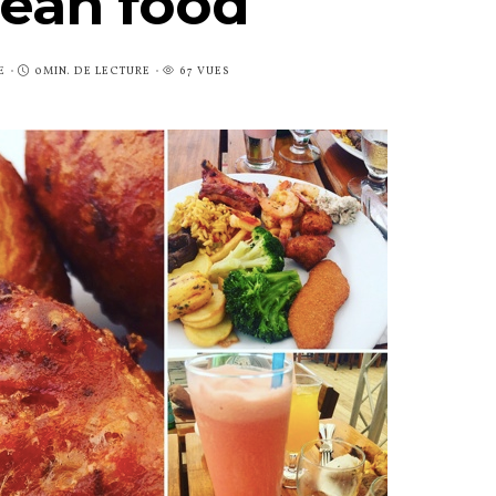
bean food
E
0MIN. DE LECTURE
67 VUES