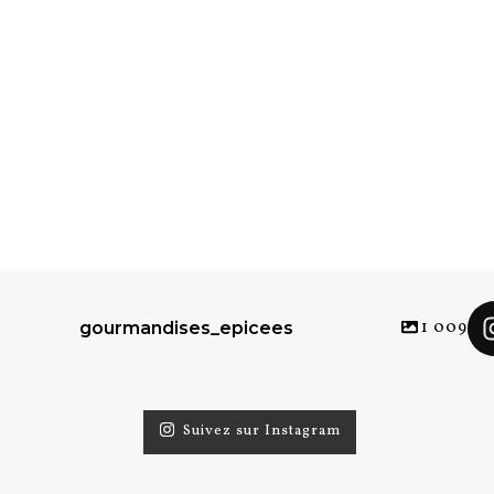
1 009
gourmandises_epicees
Suivez sur Instagram