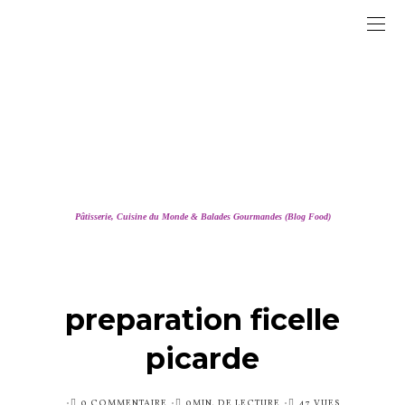
Pâtisserie, Cuisine du Monde & Balades Gourmandes (Blog Food)
preparation ficelle
picarde
PUBLIÉ
0 COMMENTAIRE
0MIN. DE LECTURE
47 VUES